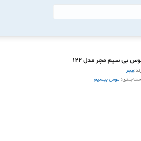
وس بی سیم مچر مدل 122
ند:
مچر
ته‌بندی
:
موس بیسیم