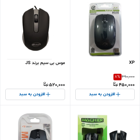
XP
موس بی سیم برند JS
8
%
490,000
520,000
450,000
افزودن به سبد
افزودن به سبد