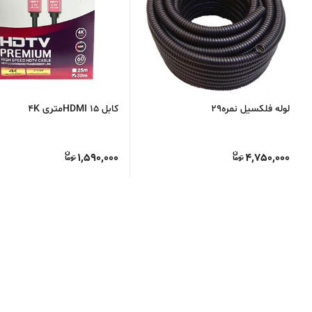
لوله فلکسیل نمره29
کابل HDMI 15متری 4K
1,590,000
4,750,000