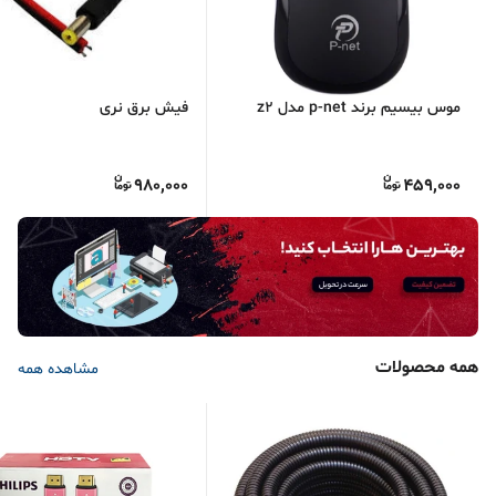
موس بیسیم برند p-net مدل z2
فیش برق نری
980,000
459,000
همه محصولات
مشاهده همه