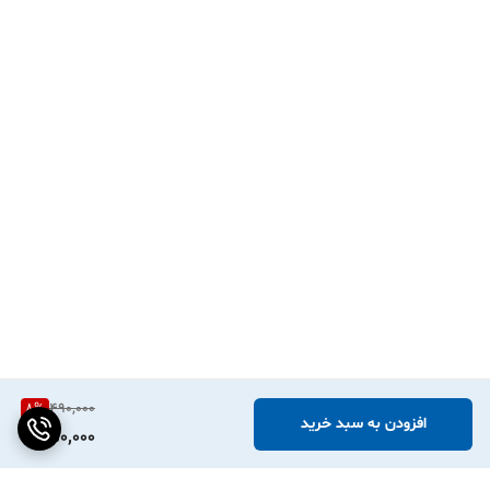
8
%
490,000
افزودن به سبد خرید
450,000