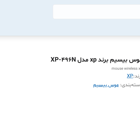
س بیسیم برند xp مدل XP-496N
mouse wireless 
ند:
XP
ته‌بندی
:
موس بیسیم