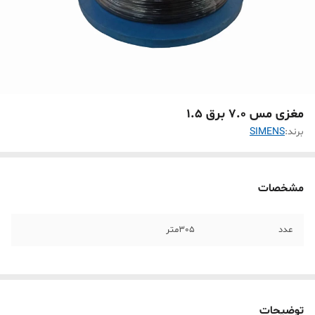
مغزی مس 7.0 برق 1.5
برند:
SIMENS
مشخصات
عدد
305متر
توضیحات