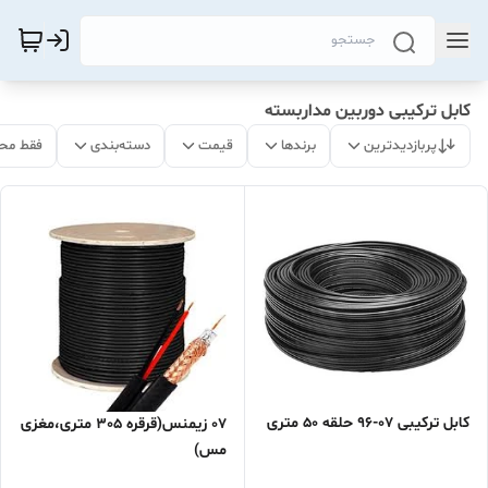
کابل ترکیبی دوربین مداربسته
پربازدیدترین
برندها
قیمت
دسته‌بندی
فقط مح
کابل ترکیبی 07-96 حلقه 50 متری
07 زیمنس(قرقره 305 متری،مغزی
مس)