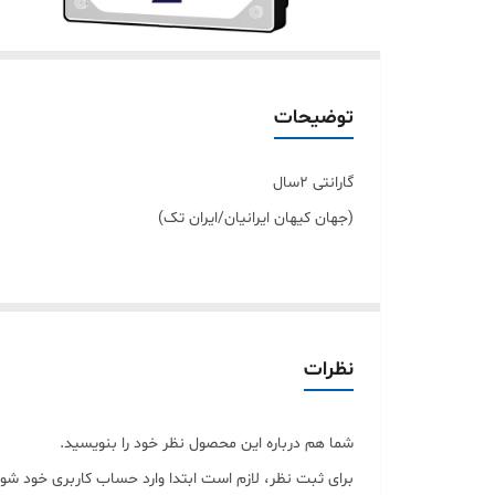
توضیحات
گارانتی 2سال
(جهان کیهان ایرانیان/ایران تک)
موارد ابطال گارانتی :
1- صدمات فیزیکی و سوختگی قابل مشاهده و یا استفاده غیر استاندارد
2- هر گونه تعویض و خدشه در هولوگرام * برچسب * و شماره سریال
نظرات
3- دستکاری توسط تعمیر کاران خارج از مجموعه و شرکت
4-صدمات همچون شکستگی LCD و
شما هم درباره این محصول نظر خود را بنویسید.
گارانتی خارج خواهد ساخت .
برای ثبت نظر، لازم است ابتدا وارد حساب کاربری خود شوی