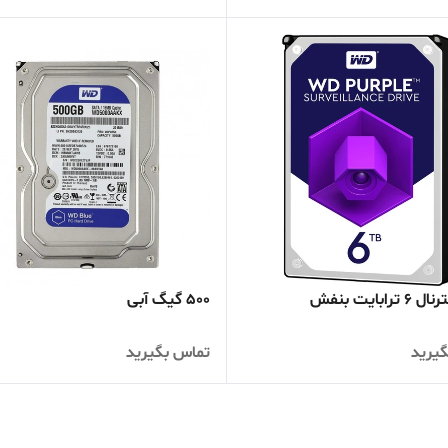
ترابایت بنفش
500 گیگ آبی
یرید
تماس بگیرید