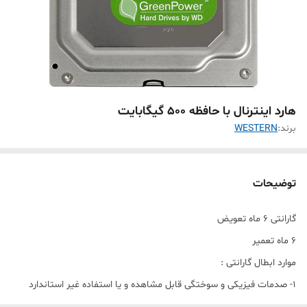
هارد اینترنال با حافظه 500 گیگابایت
برند:
WESTERN
توضیحات
گارانتی 6 ماه تعویض
6 ماه تعمیر
موارد ابطال گارانتی :
1- صدمات فیزیکی و سوختگی قابل مشاهده و یا استفاده غیر استاندارد
2- هر گونه تعویض و خدشه در هولوگرام * برچسب * و شماره سریال