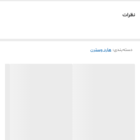
3- دستکاری توسط تعمیر کاران خارج از مجموعه و شرکت
نظرات
4-صدمات همچون شکستگی LCD وقاب پشت آن و یا اثرات هر گونه ضربه
بر روی کالای مربوطه که هنگام انتقال توسط پست * پیک شرکت های حمل
ونقل و غیره پدید آید دستگاه را از شرایط گارانتی خارج خواهد ساخت .
دسته‌بندی
:
هارد وسترن