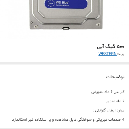
500 گیگ آبی
برند:
WESTERN
توضیحات
گارانتی 6 ماه تعویض
6 ماه تعمیر
موارد ابطال گارانتی :
1- صدمات فیزیکی و سوختگی قابل مشاهده و یا استفاده غیر استاندارد
2- هر گونه تعویض و خدشه در هولوگرام * برچسب * و شماره سریال