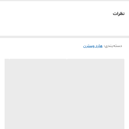
3- دستکاری توسط تعمیر کاران خارج از مجموعه و شرکت
نظرات
4-صدمات همچون شکستگی LCD وقاب پشت آن و یا اثرات هر گونه ضربه
بر روی کالای مربوطه که هنگام انتقال توسط پست * پیک شرکت های حمل
ونقل و غیره پدید آید دستگاه را از شرایط گارانتی خارج خواهد ساخت .
دسته‌بندی
:
هارد وسترن