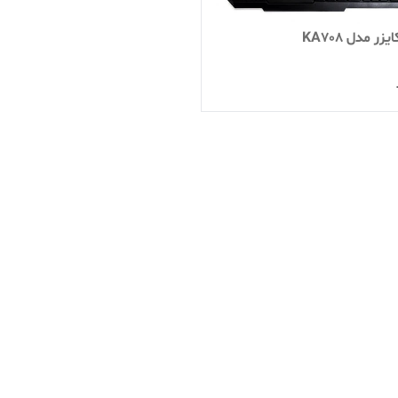
زر مدل KA708