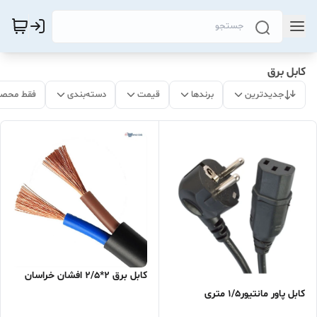
کابل برق
جدیدترین
برندها
قیمت
دسته‌بندی
فقط محصو
کابل برق 2*2/5 افشان خراسان
کابل پاور مانتیور1/5 متری