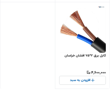
کابل برق 2*75 افشان خراسان
4,600,000
افزودن به سبد