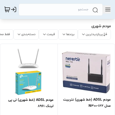
مودم شهری
پربازدیدترین
برندها
قیمت
دسته‌بندی
فقط مح
مودم ADSL (خط شهری) نتربیت
مودم ADSL (خط شهری) تی پی
مدل N300-122
لینک 8961