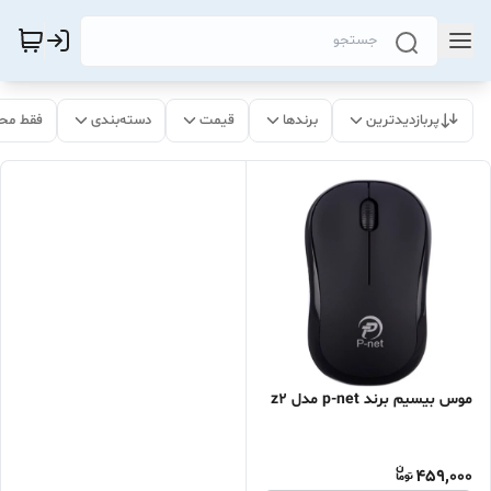
پربازدیدترین
برندها
قیمت
دسته‌بندی
فقط مح
موس بیسیم برند p-net مدل z2
459,000