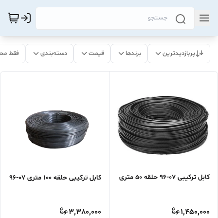
پربازدیدترین
برندها
قیمت
دسته‌بندی
فقط مح
کابل ترکیبی 07-96 حلقه 50 متری
کابل ترکیبی حلقه 100 متری 07-96
3,380,000
1,450,000