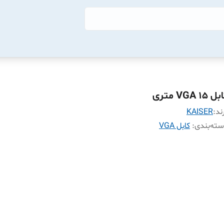
 VGA 15 متری
ند:
KAISER
ته‌بندی
:
کابل VGA