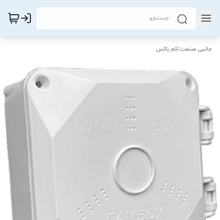
جانبی صنعت
/
کم باکس