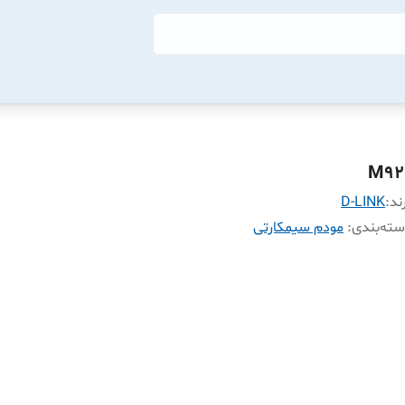
M92
ند:
D-LINK
ته‌بندی
:
مودم سیمکارتی