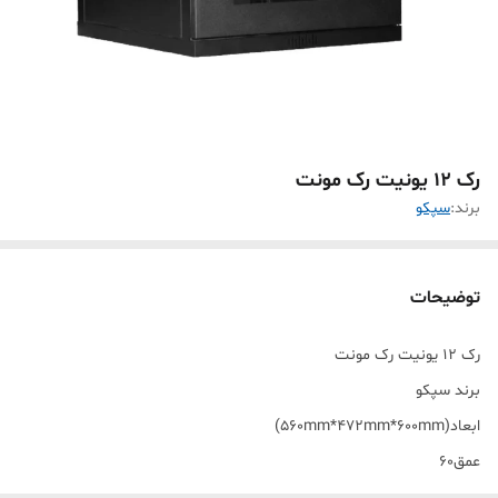
رک 12 یونیت رک مونت
برند:
سپکو
توضیحات
رک 12 یونیت رک مونت
برند سپکو
ابعاد(560mm*472mm*600mm)
عمق60
دارای جای فن