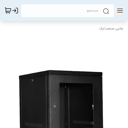
جانبی صنعت
/
رک