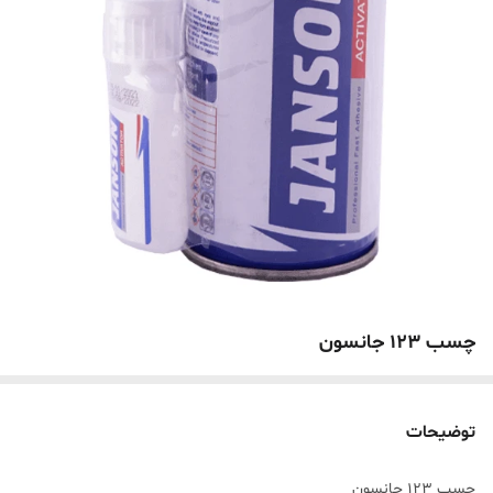
چسب 123 جانسون
توضیحات
چسب 123 جانسون