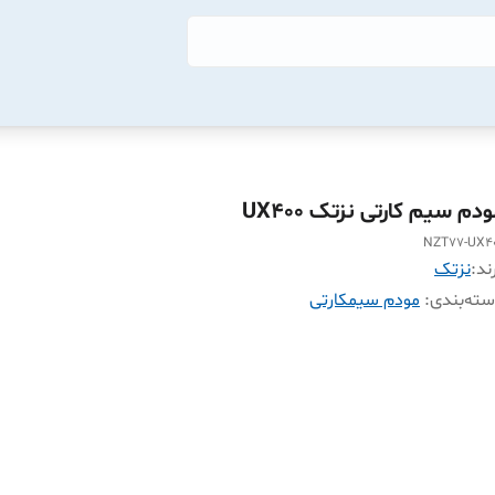
دم سیم کارتی نزتک UX400
NZT77-UX4
ند:
نزتک
ته‌بندی
:
مودم سیمکارتی