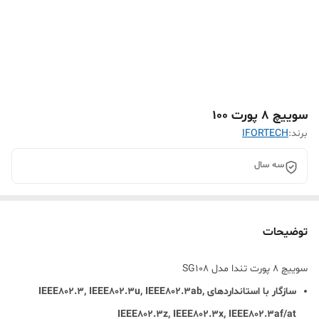
سوییچ 8 پورت 100
برند:
IFORTECH
سه سال
توضیحات
سوییچ 8 پورت تندا مدل SG108
سازگار با استانداردهای IEEE802.3, IEEE802.3u, IEEE802.3ab,
IEEE802.3z, IEEE802.3x, IEEE802.3af/at