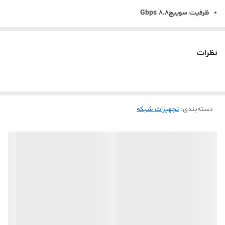
ظرفیت سوییچ8.8 Gbps
قابل استفاده به صورت رومیزی و رکمونت
سوییچ 8 پورت تندا مدل SG108 برای شبکه‌های اداری
نظرات
کوچک یا خانگی مناسب است و سرعت خوبی را ارائه
می‌دهد. در مقایسه با یک سوئیچ 100M، سرعت انتقال
را تا 10 برابر افزایش می‌دهند و تنگنای پهنای باند
دسته‌بندی
:
تجهیزات شبکه
آبشاری را از بین می‌برند. سوئیچ‌های گیگابیتی Tenda
SOHO می توانند داده‌ها را بدون از دست دادن انتقال
دهند، تا از عملکرد سریع و پایدار شبکه سیمی اطمینان
حاصل کنند. سوئیچ‌های Tenda SOHO زیبا و کوچک
هستند و فضای زیادی از میز یا زمین را اشغال نمی‌کنند.
با طراحی رومیزی یا دیواری، می‌توانید سوئیچ‌های
Tenda SOHO را در هر جایی که می‌خواهید قرار دهید.