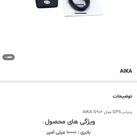
AIKA
توضیحات
ردیاب GPS مدل AIKA G902
ویژگی های محصول
:
باتری : 10000 میلی آمپر