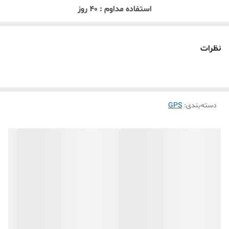
استفاده مداوم : 40 روز
وزن : 300 گرم
دقت : 5 متر
نظرات
اپلیکشن : AKSH GPS
تنظیم حصار جغرافیایی جهت محدوده تردد خودرو
ذخیره سابقه تردد تا 200 روز قبل
دسته‌بندی
:
GPS
قابلیت تماس یک طرفه
هشدار سرعت بیش از حد .هشدار لرزش و هشدار شارژ باطری
هشدار حمل با جرثقیل هشدار لرزش با ویبره ذخیره اطلاعات
منطقه کور
هشدار برداشتن دستگاه