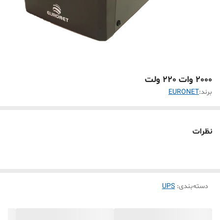
2000 وات 220 ولت
برند:
EURONET
نظرات
دسته‌بندی
:
UPS