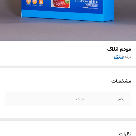
مودم انلاک
برند:
نزتک
مشخصات
مودم
نزتک
نظرات