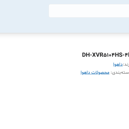
DH-XVR5104HS-4
ند:
داهوا
ته‌بندی
:
محصولات داهوا