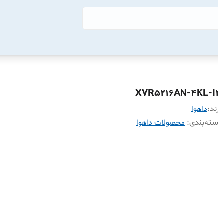
XVR5216AN-4KL-I
ند:
داهوا
ته‌بندی
:
محصولات داهوا