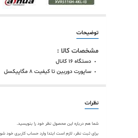
توضیحات
مشخصات کالا :
دستگاه 16 کانال
ساپورت دوربین تا کیفیت 8 مگاپیکسل
ساپورت 16 عدد دوربین تحت شبکه تا 8 مگاپیکسل
1 عدد ورودی صدا
خروجی HDMI – VGA
نظرات
فرمت ضبط AI Coding/H.265+/H.265/H.264+/H.264.264
پشتیانی از 2 عدد هارد دیسک حداکثر 16 ترابایت
شما هم درباره این محصول نظر خود را بنویسید.
ضبط حساس به حرکت
برای ثبت نظر، لازم است ابتدا وارد حساب کاربری خود شوی