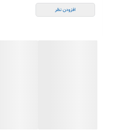
دارای هوش مصنوعی
افزودن نظر
سازگاری با سیستم عامل های WINDOWS-ANDROID-IOS-MAC
بدنه فلزی
1سال گارانتی پارس ارتباط * ماد طلایی * صنعت امن