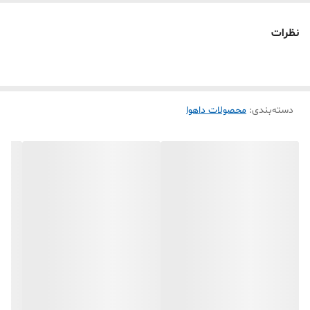
1 عدد ورودی صدا
خروجی HDMI – VGA
نظرات
فرمت ضبط H265 +
پشتیانی از 1 عدد هارد دیسک حداکثر 10ترابایت
ضبط حساس به حرکت
دسته‌بندی
:
محصولات داهوا
سازگاری با سیستم عامل های WINDOWS-ANDROID-IOS-
MAC
بدنه فلزی
2سال گارانتی
هوش مصنوعی