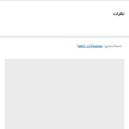
تعداد و ظرفیت هارد : 1 عدد تا 6 ترابایت
گارانتی 12ماهه
نظرات
دسته‌بندی
:
محصولات داهوا