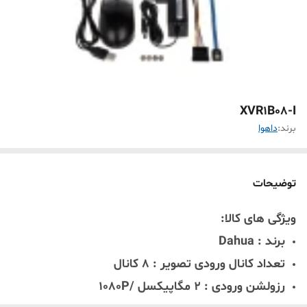
XVR1B08-I
برند:
داهوا
توضیحات
ویژگی های کالا:
برند : Dahua
تعداد کانال ورودی تصویر : 8 کانال
رزولشن ورودی : 2 مگاپیکسل /1080P