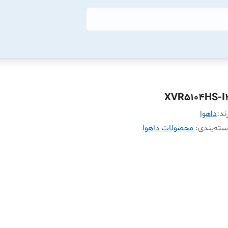
XVR5104HS-I
ند:
داهوا
ته‌بندی
:
محصولات داهوا