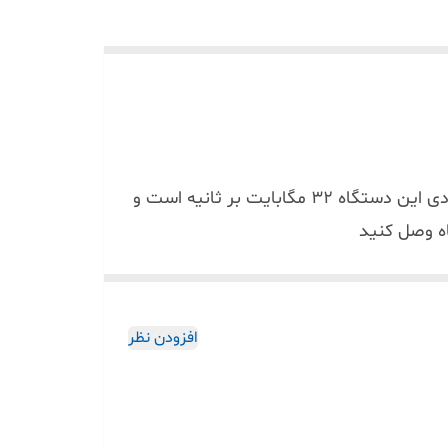
1-دستگاه DVR داهوا یک دستگاه 4 کانال بسیار باکیفیت و در عین حال قیمت مناسب است پهنای باند ورودی این دستگاه ۳۲ مگابایت بر ثانیه است و
اه دی وی آر داهوا مدل DH-XVR5104HS-I3 یک دستگاه ضبط تصویر هوشمند از سری Wiz Sense داهوا با توانایی پشتیبانی از قابلیت‌هایی
هش ۹۰ درصدی پهنای باند و فضای مصرفی هارد شده و تعداد روز‌های بیشتری
افزودن نظر