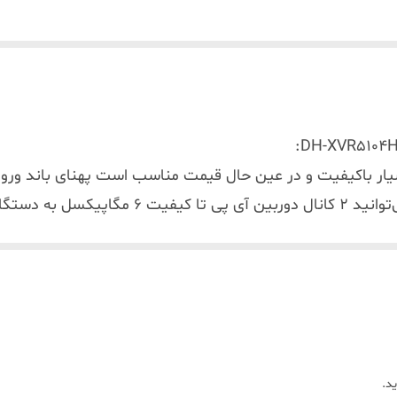
2-دستگ
ن میزان خطا در ارسال آلارم است
3-این دستگاه از قابلیت H.265+ هم پشتیبانی می‌کند که باعث کا
د
د.