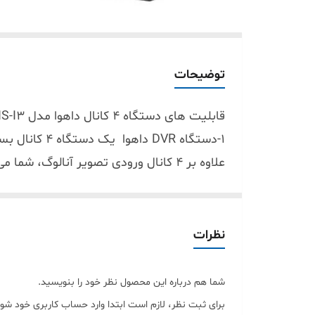
توضیحات
قابلیت های دستگاه 4 کانال داهوا مدل DH-XVR5104HS-I3:
علاوه بر ۴ کانال ورودی تصویر آنالوگ، شما می‌توانید ۲ کانال دوربین آی پی تا کیفیت ۶ مگاپیکسل به دستگاه وصل کنید
مانند تشخیص حرکت و تشخیص چهره با کمتری
نظرات
می‌توانید از ظرفیت هارد دستگاه استفاده کنی
4-دستگاه ضبط تصویر ۴ کانال داهوا یک ضبط کننده ویدئویی تک هارد است و از ۱ هارد ۶ ترابایتی پشتیبانی می‌کند
شما هم درباره این محصول نظر خود را بنویسید.
5-این دستگاه دی وی آر توانایی پشتیبانی از انواع دوربین با تکنولوژی HDCVI ،AHD ،TVI ،CVBS و IP را دارد
برای ثبت نظر، لازم است ابتدا وارد حساب کاربری خود شوی