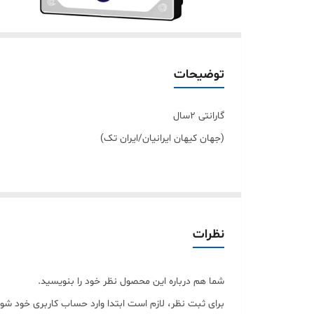
توضیحات
گارانتی 2سال
(جهان کیهان ایرانیان/ایران تک)
موارد ابطال گارانتی :
1- صدمات فیزیکی و سوختگی قابل مشاهده و یا استفاده غیر استاندارد
2- هر گونه تعویض و خدشه در هولوگرام * برچسب * و شماره سریال
نظرات
3- دستکاری توسط تعمیر کاران خارج از مجموعه و شرکت
4-صدمات همچون شکستگی LCD و
شما هم درباره این محصول نظر خود را بنویسید.
گارانتی خارج خواهد ساخت .
برای ثبت نظر، لازم است ابتدا وارد حساب کاربری خود شوی