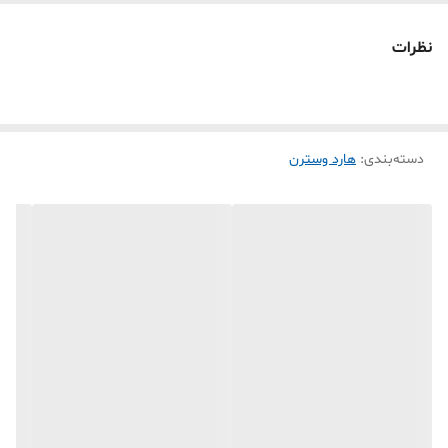
2- هر گونه تعویض و خدشه در هولوگرام * برچسب * و شماره سریال
نظرات
3- دستکاری توسط تعمیر کاران خارج از مجموعه و شرکت
4-صدمات همچون شکستگی LCD وقاب پشت آن و یا اثرات هر گونه ضربه
بر روی کالای مربوطه که هنگام انتقال توسط پست * پیک شرکت های حمل
دسته‌بندی
:
هارد وسترن
ونقل و غیره پدید آید دستگاه را از شرایط گارانتی خارج خواهد ساخت .