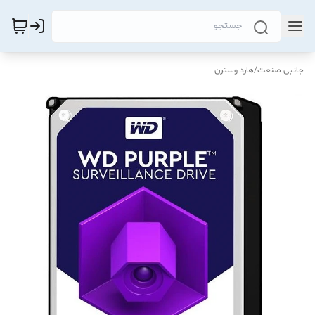
جانبی صنعت
/
هارد وسترن