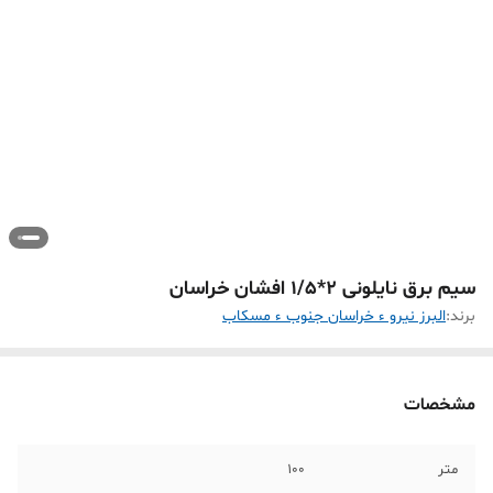
سیم برق نایلونی 2*1/5 افشان خراسان
برند:
البرز نیرو ء خراسان جنوب ء مسکاب
مشخصات
متر
100