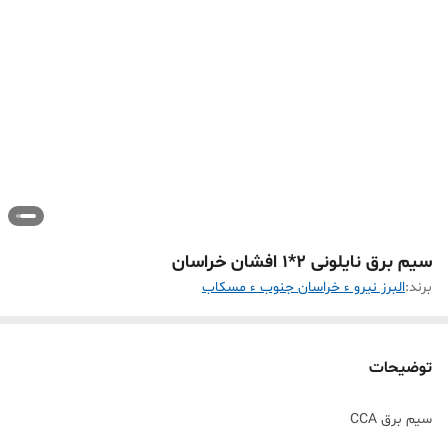
سیم برق نایلونی 2*1 افشان خراسان
برند:
البرز نیرو ء خراسان جنوب ء مسکاب
توضیحات
سیم برق CCA