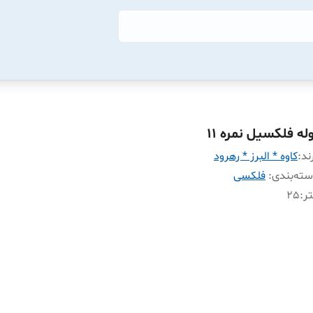
له فلکسیل نمره 11
ند:
کاوه * البرز * رهرود
ته‌بندی
:
فلکسی
ر
:
25