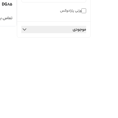
DG85
وزنی پارادوکس
تماس بگ
موجودی