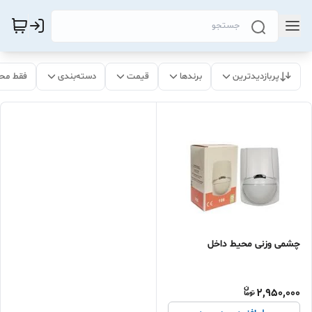
پربازدیدترین
برندها
قیمت
دسته‌بندی
فقط مح
چشمی وزنی محیط داخل
2,950,000