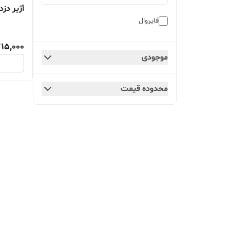
آژیر دزد
فایروال
15,000
موجودی
محدوده قیمت