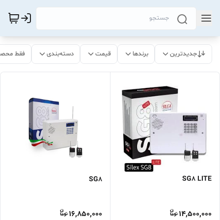
جدیدترین
برندها
قیمت
دسته‌بندی
فقط محصو
SG8 LITE
SG8
16,850,000
14,500,000