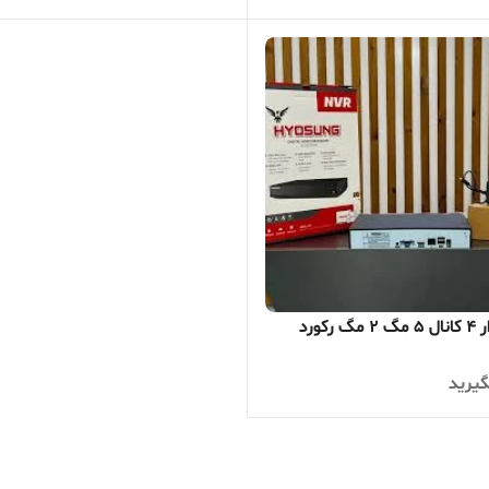
 رکورد
یرید